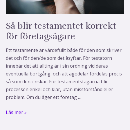
Så blir testamentet korrekt
för företagsägare
Ett testamente är värdefullt både för den som skriver
det och för den/de som det åsyftar. För testatorn
innebär det att allting är i sin ordning vid deras
eventuella bortgång, och att ägodelar fördelas precis
så som den önskar. För testamentstagarna blir
processen enkel och klar, utan missförstånd eller
problem. Om du äger ett företag …
Läs mer »