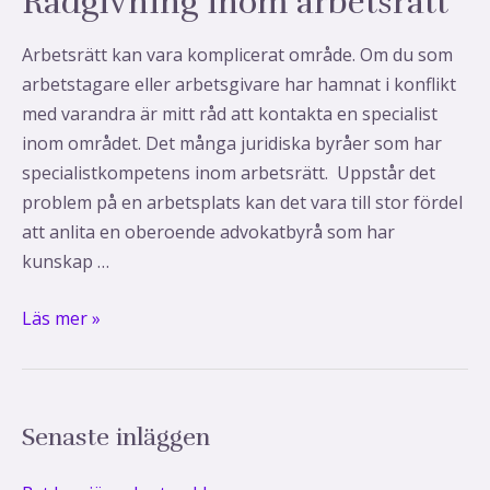
Rådgivning inom arbetsrätt
Arbetsrätt kan vara komplicerat område. Om du som
arbetstagare eller arbetsgivare har hamnat i konflikt
med varandra är mitt råd att kontakta en specialist
inom området. Det många juridiska byråer som har
specialistkompetens inom arbetsrätt. Uppstår det
problem på en arbetsplats kan det vara till stor fördel
att anlita en oberoende advokatbyrå som har
kunskap …
Läs mer »
Senaste inläggen