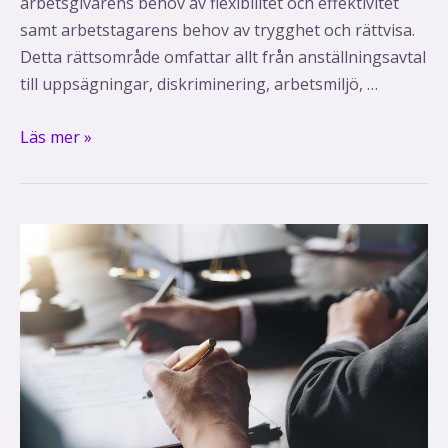
arbetsgivarens behov av flexibilitet och effektivitet
samt arbetstagarens behov av trygghet och rättvisa.
Detta rättsområde omfattar allt från anställningsavtal
till uppsägningar, diskriminering, arbetsmiljö, …
Läs mer »