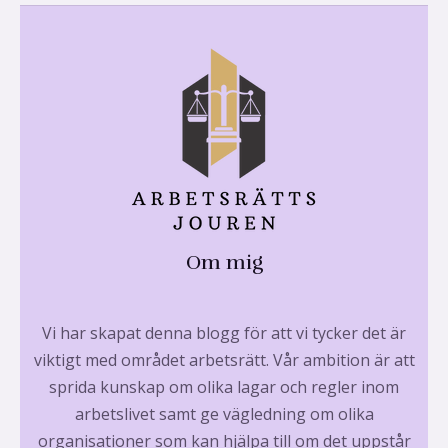
Om mig
Vi har skapat denna blogg för att vi tycker det är
viktigt med området arbetsrätt. Vår ambition är att
sprida kunskap om olika lagar och regler inom
arbetslivet samt ge vägledning om olika
organisationer som kan hjälpa till om det uppstår